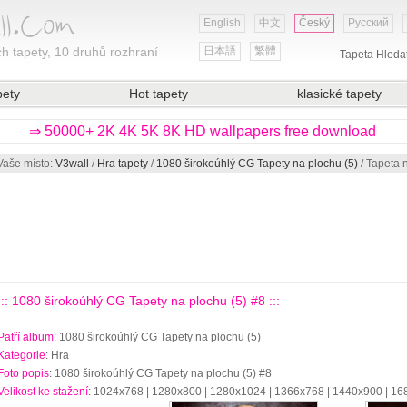
English
中文
Český
Русский
h tapety, 10 druhů rozhraní
日本語
繁體
Tapeta Hleda
pety
Hot tapety
klasické tapety
⇒ 50000+ 2K 4K 5K 8K HD wallpapers free download
Vaše místo:
V3wall
/
Hra tapety
/
1080 širokoúhlý CG Tapety na plochu (5)
/ Tapeta 
::: 1080 širokoúhlý CG Tapety na plochu (5) #8 :::
Patří album
: 1080 širokoúhlý CG Tapety na plochu (5)
Kategorie
: Hra
Foto popis
: 1080 širokoúhlý CG Tapety na plochu (5) #8
Velikost ke stažení
: 1024x768 | 1280x800 | 1280x1024 | 1366x768 | 1440x900 | 1