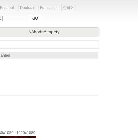
Español
Deutsch
Française
한국어
t:
Náhodné tapety
náhled
680x1050 | 1920x1080