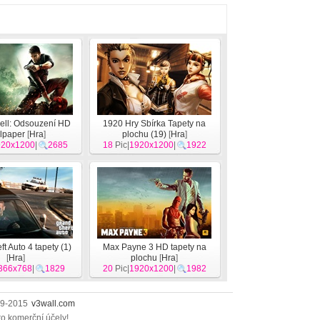
Cell: Odsouzení HD
1920 Hry Sbírka Tapety na
lpaper
[
Hra
]
plochu (19)
[
Hra
]
920x1200
|
2685
18
Pic|
1920x1200
|
1922
t Auto 4 tapety (1)
Max Payne 3 HD tapety na
[
Hra
]
plochu
[
Hra
]
366x768
|
1829
20
Pic|
1920x1200
|
1982
009-2015
v3wall.com
ro komerční účely!