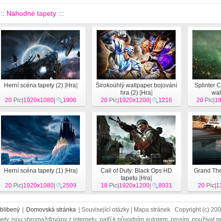
::: Náhodné tapety :::
Herní scéna tapety (2)
[
Hra
]
Širokoúhlý wallpaper bojování
Splinter 
hra (2)
[
Hra
]
wal
20
Pic|
1920x1080
|
1906
20
Pic|
1920x1200
|
1216
20
Pic|
1
Herní scéna tapety (1)
[
Hra
]
Call of Duty: Black Ops HD
Grand Thef
tapetu
[
Hra
]
20
Pic|
1920x1080
|
2509
18
Pic|
1920x1200
|
8031
20
Pic|
1
blíbený
|
Domovská stránka
| Související otázky | Mapa stránek Copyright (c) 2
ety, jsou shromažďovány z internetu, patří k původním autorem, prosím, používat p