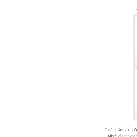
O nás |
Kontakt
|
O
Místě všechny tap