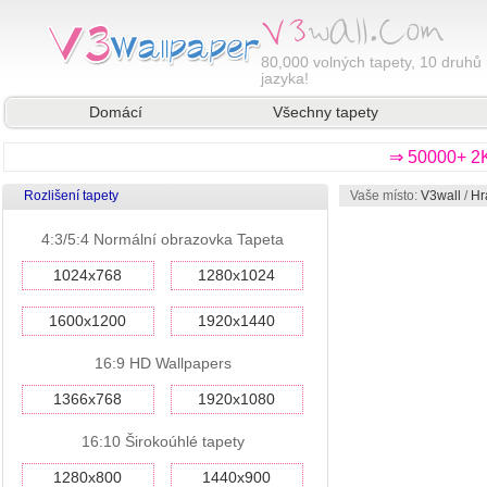
80,000
volných tapety, 10 druhů 
jazyka!
Domácí
Všechny tapety
⇒ 50000+ 2K
Rozlišení tapety
Vaše místo:
V3wall
/
Hr
4:3/5:4 Normální obrazovka Tapeta
1024x768
1280x1024
1600x1200
1920x1440
16:9 HD Wallpapers
1366x768
1920x1080
16:10 Širokoúhlé tapety
1280x800
1440x900