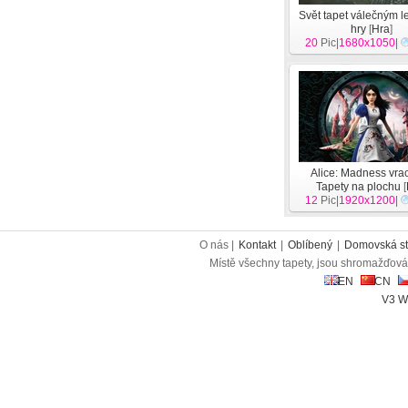
Svět tapet válečným l
hry
[
Hra
]
20
Pic|
1680x1050
|
Alice: Madness vra
Tapety na plochu
[
12
Pic|
1920x1200
|
O nás |
Kontakt
|
Oblíbený
|
Domovská st
Místě všechny tapety, jsou shromažďován
EN
CN
V3 W