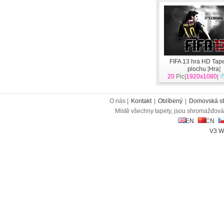
FIFA 13 hra HD Tap
plochu
[
Hra
]
20
Pic|
1920x1080
|
O nás |
Kontakt
|
Oblíbený
|
Domovská st
Místě všechny tapety, jsou shromažďován
EN
CN
V3 W