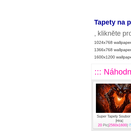
Tapety na p
, klikněte p
1024x768 wallpaper
1366x768 wallpaper
1600x1200 wallpape
::: Náhodn
Super Tapety Soubor 
[
Hra
]
20
Pic|
2560x1600
|