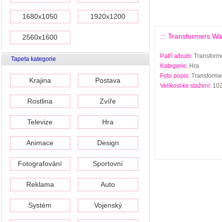
1680x1050
1920x1200
::: Transformers Wal
2560x1600
Patří album
: Transform
Tapeta kategorie
Kategorie
: Hra
Foto popis
: Transforme
Krajina
Postava
Velikost ke stažení
: 10
Rostlina
Zvíře
Televize
Hra
Animace
Design
Fotografování
Sportovní
Reklama
Auto
Systém
Vojenský