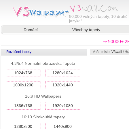
80,000
volných tapety, 10 druhů 
jazyka!
Domácí
Všechny tapety
⇒ 50000+ 2K
Rozlišení tapety
Vaše místo:
V3wall
/
Hr
4:3/5:4 Normální obrazovka Tapeta
1024x768
1280x1024
1600x1200
1920x1440
16:9 HD Wallpapers
1366x768
1920x1080
16:10 Širokoúhlé tapety
1280x800
1440x900