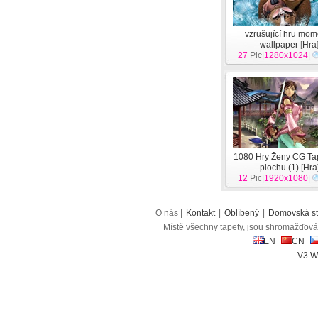
vzrušující hru mom
wallpaper
[
Hra
27
Pic|
1280x1024
|
1080 Hry Ženy CG Ta
plochu (1)
[
Hra
12
Pic|
1920x1080
|
O nás |
Kontakt
|
Oblíbený
|
Domovská st
Místě všechny tapety, jsou shromažďován
EN
CN
V3 W