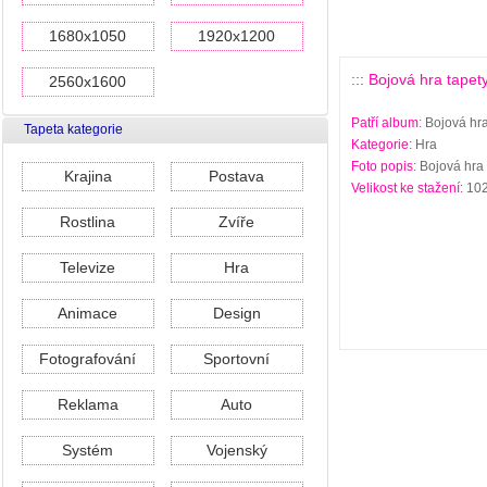
1680x1050
1920x1200
::: Bojová hra tapety
2560x1600
Patří album
: Bojová hra
Tapeta kategorie
Kategorie
: Hra
Foto popis
: Bojová hra
Krajina
Postava
Velikost ke stažení
: 10
Rostlina
Zvíře
Televize
Hra
Animace
Design
Fotografování
Sportovní
Reklama
Auto
Systém
Vojenský