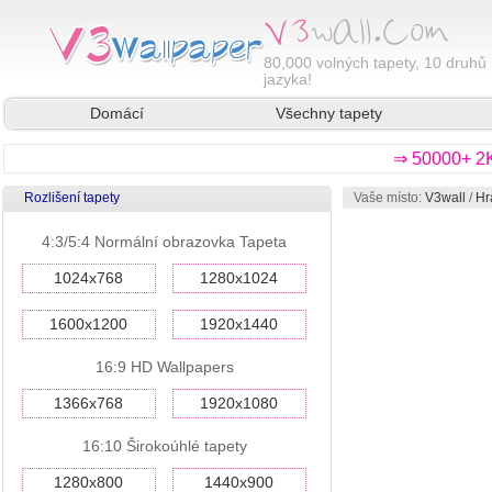
80,000
volných tapety, 10 druhů 
jazyka!
Domácí
Všechny tapety
⇒ 50000+ 2K
Rozlišení tapety
Vaše místo:
V3wall
/
Hr
4:3/5:4 Normální obrazovka Tapeta
1024x768
1280x1024
1600x1200
1920x1440
16:9 HD Wallpapers
1366x768
1920x1080
16:10 Širokoúhlé tapety
1280x800
1440x900