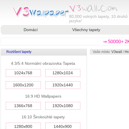
80,000
volných tapety, 10 druhů 
jazyka!
Domácí
Všechny tapety
⇒ 50000+ 2K
Rozlišení tapety
Vaše místo:
V3wall
/
Hr
4:3/5:4 Normální obrazovka Tapeta
1024x768
1280x1024
1600x1200
1920x1440
16:9 HD Wallpapers
1366x768
1920x1080
16:10 Širokoúhlé tapety
1280x800
1440x900