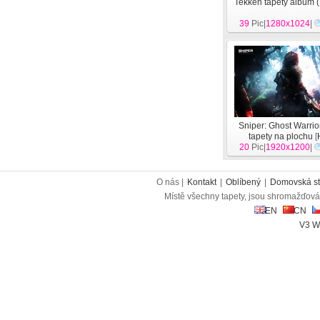
Tekken tapety album (
39
Pic|
1280x1024
|
Sniper: Ghost Warrio
tapety na plochu
[
20
Pic|
1920x1200
|
O nás |
Kontakt
|
Oblíbený
|
Domovská st
Místě všechny tapety, jsou shromažďován
EN
CN
V3 W