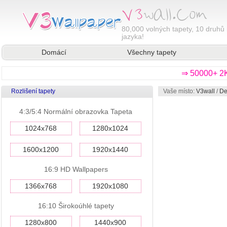
80,000
volných tapety, 10 druhů 
jazyka!
Domácí
Všechny tapety
⇒ 50000+ 2K
Rozlišení tapety
Vaše místo:
V3wall
/
De
4:3/5:4 Normální obrazovka Tapeta
1024x768
1280x1024
1600x1200
1920x1440
16:9 HD Wallpapers
1366x768
1920x1080
16:10 Širokoúhlé tapety
1280x800
1440x900