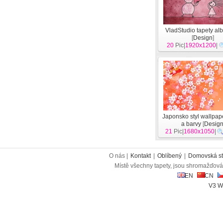
VladStudio tapety al
[
Design
]
20
Pic|
1920x1200
|
Japonsko styl wallpap
a barvy
[
Desig
21
Pic|
1680x1050
|
O nás |
Kontakt
|
Oblíbený
|
Domovská st
Místě všechny tapety, jsou shromažďován
EN
CN
V3 W