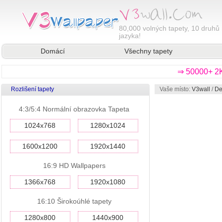
80,000
volných tapety, 10 druhů 
jazyka!
Domácí
Všechny tapety
⇒ 50000+ 2K
Rozlišení tapety
Vaše místo:
V3wall
/
De
4:3/5:4 Normální obrazovka Tapeta
1024x768
1280x1024
1600x1200
1920x1440
16:9 HD Wallpapers
1366x768
1920x1080
16:10 Širokoúhlé tapety
1280x800
1440x900