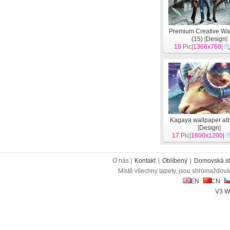
Premium Creative Wa
(15)
[
Design
]
19
Pic|
1366x768
|
Kagaya wallpaper al
[
Design
]
17
Pic|
1600x1200
|
O nás |
Kontakt
|
Oblíbený
|
Domovská st
Místě všechny tapety, jsou shromažďován
EN
CN
V3 W