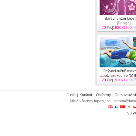
Barevný vzor tapet
[
Design
]
20
Pic|
1920x1200
|
Obývací ručně malo
tapety širokoúhlé (5)
[
20
Pic|
1920x1200
|
O nás |
Kontakt
|
Oblíbený
|
Domovská st
Místě všechny tapety, jsou shromažďován
EN
CN
V3 W