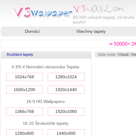
80,000
volných tapety, 10 druhů 
jazyka!
Domácí
Všechny tapety
⇒ 50000+ 2K
Rozlišení tapety
Vaše místo:
V3wall
/
De
4:3/5:4 Normální obrazovka Tapeta
1024x768
1280x1024
1600x1200
1920x1440
16:9 HD Wallpapers
1366x768
1920x1080
16:10 Širokoúhlé tapety
1280x800
1440x900