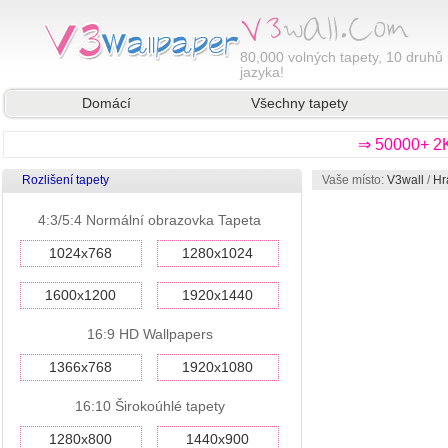
80,000
volných tapety, 10 druhů 
jazyka!
Domácí
Všechny tapety
⇒ 50000+ 2K
Rozlišení tapety
Vaše místo:
V3wall
/
Hr
4:3/5:4 Normální obrazovka Tapeta
1024x768
1280x1024
1600x1200
1920x1440
16:9 HD Wallpapers
1366x768
1920x1080
16:10 Širokoúhlé tapety
1280x800
1440x900