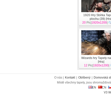
1920 Hry Sbírka Tap
plochu (39)
[
Hr
20
Pic|
1920x1200
|
Wizards hry Tapety na
[
Hra
]
12
Pic|
1920x1200
|
O nás |
Kontakt
|
Oblíbený
|
Domovská st
Místě všechny tapety, jsou shromažďován
EN
CN
V3 W