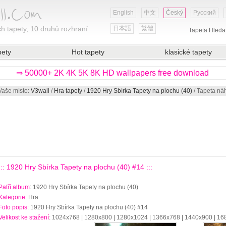
English
中文
Český
Русский
h tapety, 10 druhů rozhraní
日本語
繁體
Tapeta Hleda
pety
Hot tapety
klasické tapety
⇒ 50000+ 2K 4K 5K 8K HD wallpapers free download
Vaše místo:
V3wall
/
Hra tapety
/
1920 Hry Sbírka Tapety na plochu (40)
/ Tapeta ná
::: 1920 Hry Sbírka Tapety na plochu (40) #14 :::
Patří album
: 1920 Hry Sbírka Tapety na plochu (40)
Kategorie
: Hra
Foto popis
: 1920 Hry Sbírka Tapety na plochu (40) #14
Velikost ke stažení
: 1024x768 | 1280x800 | 1280x1024 | 1366x768 | 1440x900 | 1