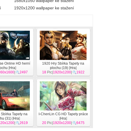
1680x1050 wallpaper ke stažení
í
1920x1200 wallpaper ke stažení
se Online HD herní
1920 Hry Sbírka Tapety na
lochu
[
Hra
]
plochu (19)
[
Hra
]
560x1600
|
2497
18
Pic|
1920x1200
|
1922
 Sbírka Tapety na
I-ChenLin CG HD Tapety práce
hu (31)
[
Hra
]
[
Hra
]
920x1200
|
2619
20
Pic|
1920x1200
|
6475