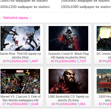
1366x768 wallpaper ke stažení
1440x900 wallpaper ke stažení
1600x1200 wallpaper ke stažení
1920x1080 wallpaper ke stažen
::: Náhodné tapety :::
Saints Row: Třetí HD tapety na
Assassin Creed IV: Black Flag
DC Univer
plochu
[
Hra
]
HD tapety na plochu
[
Hra
]
p
19
Pic|
1920x1200
|
3497
20
Pic|
1920x1080
|
7337
26
Pic|
2
Marvel VS. Capcom 3: Fate of
1080 širokoúhlý CG Tapety na
1920 Hry
Two Worlds wallpapers HD
plochu (5)
[
Hra
]
ploc
27
Pic|
2560x1600
herní
[
Hra
]
|
5148
16
Pic|
1920x1080
|
962
20
Pic|
1