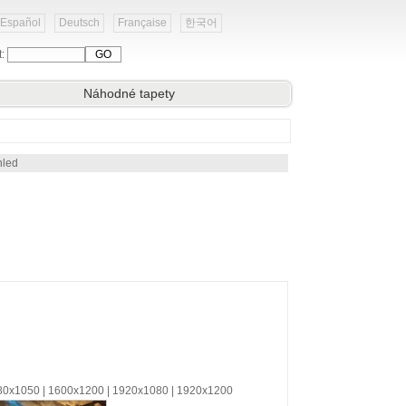
Español
Deutsch
Française
한국어
t:
Náhodné tapety
hled
680x1050 | 1600x1200 | 1920x1080 | 1920x1200