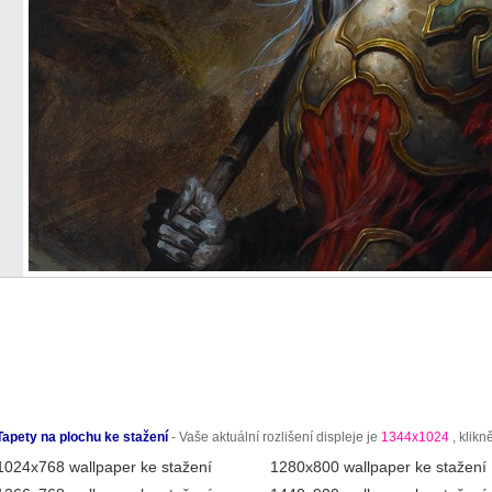
Tapety na plochu ke stažení
- Vaše aktuální rozlišení displeje je
1344x1024
, klikn
1024x768 wallpaper ke stažení
1280x800 wallpaper ke stažení