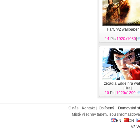
FarCry2 wallpaper
14
Pic|
1920x1080
|
zrcadla Edge hra wa
[
Hra
]
10
Pic|
1920x1200
|
O nás |
Kontakt
|
Oblíbený
|
Domovská st
Místě všechny tapety, jsou shromažďován
EN
CN
V3 W