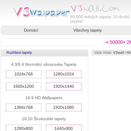
80,000
volných tapety, 10 druhů 
jazyka!
Domácí
Všechny tapety
⇒ 50000+ 2K
Rozlišení tapety
Vaše místo:
V3wall
/
Hr
4:3/5:4 Normální obrazovka Tapeta
1024x768
1280x1024
1600x1200
1920x1440
16:9 HD Wallpapers
1366x768
1920x1080
16:10 Širokoúhlé tapety
1280x800
1440x900