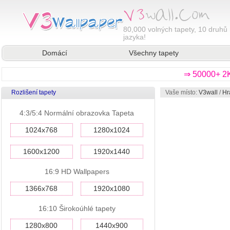
80,000
volných tapety, 10 druhů 
jazyka!
Domácí
Všechny tapety
⇒ 50000+ 2K
Rozlišení tapety
Vaše místo:
V3wall
/
Hr
4:3/5:4 Normální obrazovka Tapeta
1024x768
1280x1024
1600x1200
1920x1440
16:9 HD Wallpapers
1366x768
1920x1080
16:10 Širokoúhlé tapety
1280x800
1440x900