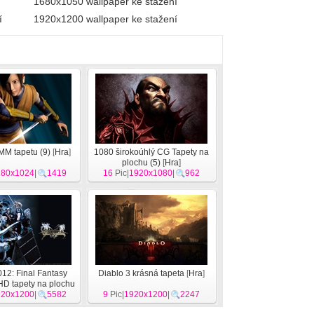
1680x1050 wallpaper ke stažení
í
1920x1200 wallpaper ke stažení
MM tapetu (9)
[
Hra
]
1080 širokoúhlý CG Tapety na
plochu (5)
[
Hra
]
280x1024
|
1419
16
Pic|
1920x1080
|
962
012: Final Fantasy
Diablo 3 krásná tapeta
[
Hra
]
D tapety na plochu
920x1200
[
Hra
]
|
5582
9
Pic|
1920x1200
|
2247