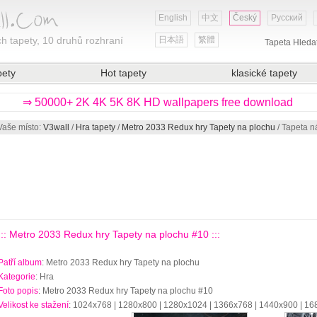
English
中文
Český
Русский
h tapety, 10 druhů rozhraní
日本語
繁體
Tapeta Hleda
pety
Hot tapety
klasické tapety
⇒ 50000+ 2K 4K 5K 8K HD wallpapers free download
Vaše místo:
V3wall
/
Hra tapety
/
Metro 2033 Redux hry Tapety na plochu
/ Tapeta n
::: Metro 2033 Redux hry Tapety na plochu #10 :::
Patří album
: Metro 2033 Redux hry Tapety na plochu
Kategorie
: Hra
Foto popis
: Metro 2033 Redux hry Tapety na plochu #10
Velikost ke stažení
: 1024x768 | 1280x800 | 1280x1024 | 1366x768 | 1440x900 | 1