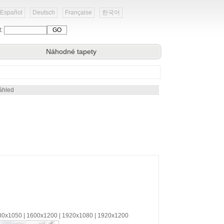
Español
Deutsch
Française
한국어
t:
Náhodné tapety
áhled
680x1050 | 1600x1200 | 1920x1080 | 1920x1200