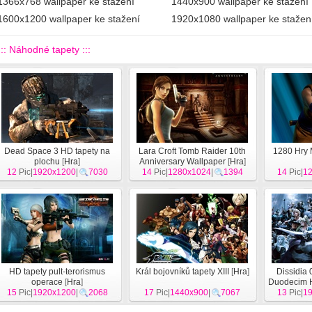
1366x768 wallpaper ke stažení
1440x900 wallpaper ke stažení
1600x1200 wallpaper ke stažení
1920x1080 wallpaper ke stažen
::: Náhodné tapety :::
Dead Space 3 HD tapety na
Lara Croft Tomb Raider 10th
1280 Hry 
plochu
[
Hra
]
Anniversary Wallpaper
[
Hra
]
12
Pic|
1920x1200
|
7030
14
Pic|
1280x1024
|
1394
14
Pic|
1
HD tapety pult-terorismus
Král bojovníků tapety XIII
[
Hra
]
Dissidia 
operace
[
Hra
]
Duodecim H
15
Pic|
1920x1200
|
2068
17
Pic|
1440x900
|
7067
13
Pic|
1