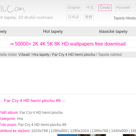
English
中文
Český
Русский
h tapety, 10 druhů rozhraní
日本語
繁體
Tapeta Hleda
pety
Hot tapety
klasické tapety
⇒ 50000+ 2K 4K 5K 8K HD wallpapers free download
Vaše místo:
V3wall
/
Hra tapety
/
Far Cry 4 HD herní plochu
/ Tapeta náhled
::: Far Cry 4 HD herní plochu #6 :::
Patří album
: Far Cry 4 HD herní plochu
Kategorie
: Hra
Foto popis
: Far Cry 4 HD herní plochu #6
Velikost ke stažení
: 1024x768 | 1280x800 | 1280x1024 | 1366x768 | 1440x900 | 1