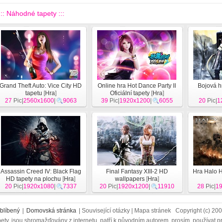
::: Náhodné tapety :::
Grand Theft Auto: Vice City HD
Online hra Hot Dance Party II
Bojová hr
tapetu
[
Hra
]
Oficiální tapety
[
Hra
]
27
Pic|
2560x1600
|
9063
39
Pic|
1920x1200
|
6055
20
Pic|
1
Assassin Creed IV: Black Flag
Final Fantasy XIII-2 HD
Hra Halo H
HD tapety na plochu
[
Hra
]
wallpapers
[
Hra
]
20
Pic|
1920x1080
|
7337
20
Pic|
1920x1200
|
11910
28
Pic|
1
blíbený
|
Domovská stránka
| Související otázky | Mapa stránek Copyright (c) 2
ety, jsou shromažďovány z internetu, patří k původním autorem, prosím, používat p