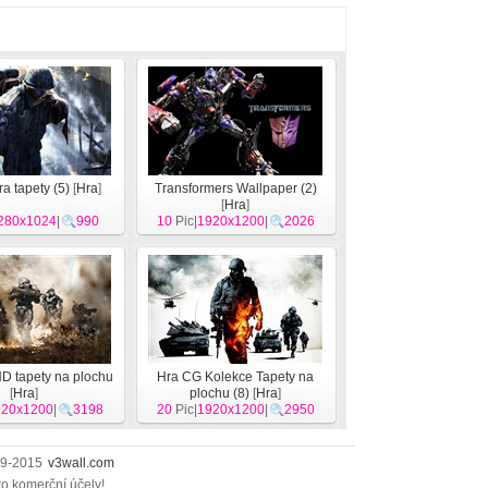
a tapety (5)
[
Hra
]
Transformers Wallpaper (2)
[
Hra
]
280x1024
|
990
10
Pic|
1920x1200
|
2026
D tapety na plochu
Hra CG Kolekce Tapety na
[
Hra
]
plochu (8)
[
Hra
]
920x1200
|
3198
20
Pic|
1920x1200
|
2950
009-2015
v3wall.com
ro komerční účely!