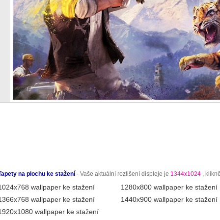
Tapety na plochu ke stažení
- Vaše aktuální rozlišení displeje je
1344x1024
, klikn
1024x768 wallpaper ke stažení
1280x800 wallpaper ke stažení
1366x768 wallpaper ke stažení
1440x900 wallpaper ke stažení
1920x1080 wallpaper ke stažení