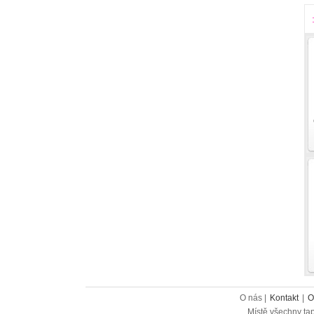
O nás |
Kontakt
|
O
Místě všechny tap