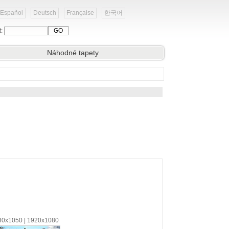
Español
Deutsch
Française
한국어
t:
Náhodné tapety
680x1050 | 1920x1080