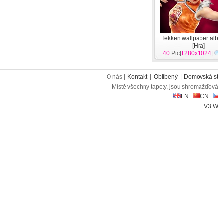
Tekken wallpaper al
[
Hra
]
40
Pic|
1280x1024
|
O nás |
Kontakt
|
Oblíbený
|
Domovská st
Místě všechny tapety, jsou shromažďován
EN
CN
V3 W