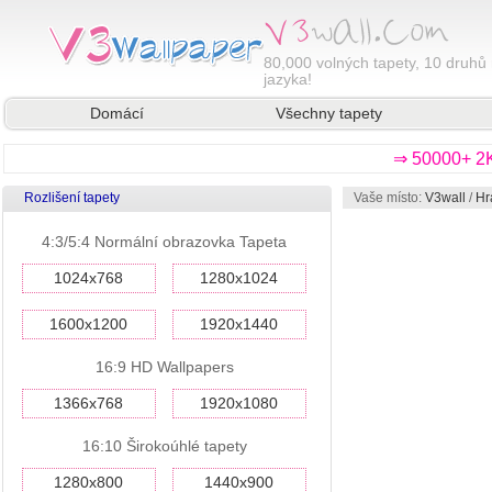
80,000
volných tapety, 10 druhů 
jazyka!
Domácí
Všechny tapety
⇒ 50000+ 2K
Rozlišení tapety
Vaše místo:
V3wall
/
Hr
4:3/5:4 Normální obrazovka Tapeta
1024x768
1280x1024
1600x1200
1920x1440
16:9 HD Wallpapers
1366x768
1920x1080
16:10 Širokoúhlé tapety
1280x800
1440x900