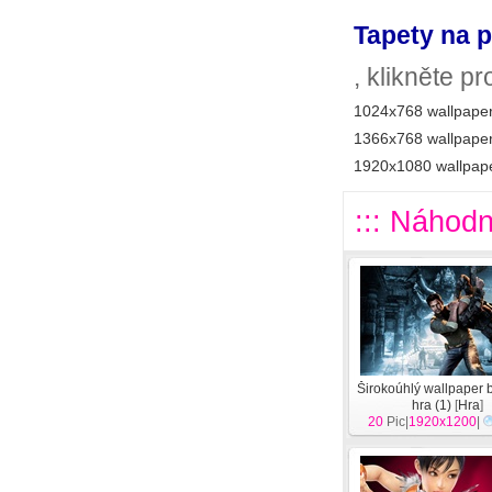
Tapety na p
, klikněte p
1024x768 wallpaper
1366x768 wallpaper
1920x1080 wallpape
::: Náhodn
Širokoúhlý wallpaper 
hra (1)
[
Hra
]
20
Pic|
1920x1200
|