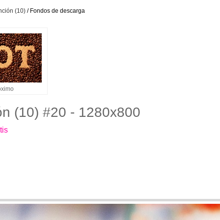
nción (10)
/ Fondos de descarga
óximo
ión (10) #20 - 1280x800
tis