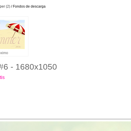
per (2)
/ Fondos de descarga
óximo
 #6 - 1680x1050
tis