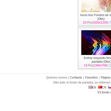
Inicio Aún Fondos de V
[
Otro
]
20
Pic|
1920x1200
|
Enfriar exquisito fo
pantalla
[
Otro
]
19
Pic|
1366x768
|
Quiénes somos |
Contacto
|
Favoritos
|
Página 
Sitio todo el fondo de pantalla, se obtienen 
EN
CN
V3 fondo 