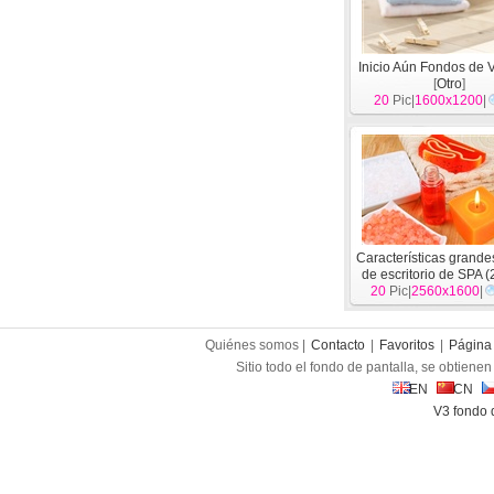
Inicio Aún Fondos de V
[
Otro
]
20
Pic|
1600x1200
|
Características grande
de escritorio de SPA (
20
Pic|
2560x1600
|
Quiénes somos |
Contacto
|
Favoritos
|
Página 
Sitio todo el fondo de pantalla, se obtienen 
EN
CN
V3 fondo 