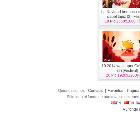
La Navidad hermosa 
papel tapiz (2)
[
Fes
18
Pic|
2560x1600
|
10 2014 wallpaper Ca
(2)
[
Festival
]
20
Pic|
1920x1200
|
Quiénes somos |
Contacto
|
Favoritos
|
Página 
Sitio todo el fondo de pantalla, se obtienen 
EN
CN
V3 fondo 