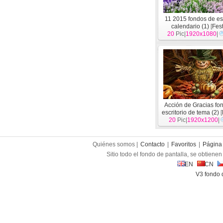
11 2015 fondos de esc
calendario (1)
[
Fest
20
Pic|
1920x1080
|
Acción de Gracias fo
escritorio de tema (2)
[
20
Pic|
1920x1200
|
Quiénes somos |
Contacto
|
Favoritos
|
Página 
Sitio todo el fondo de pantalla, se obtienen 
EN
CN
V3 fondo 