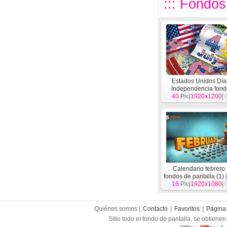
::: Fondos
Estados Unidos Día
Independencia fond
escritorio de tema
40
Pic|
1920x1200
[
Fe
|
Calendario febrero
fondos de pantalla (1)
[
16
Pic|
1920x1080
|
Quiénes somos |
Contacto
|
Favoritos
|
Página 
Sitio todo el fondo de pantalla, se obtienen 