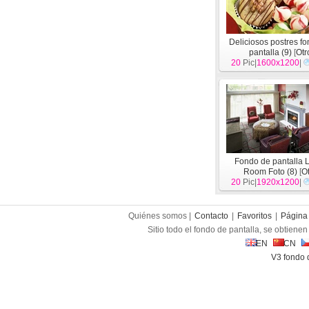
Deliciosos postres f
pantalla (9)
[
Otr
20
Pic|
1600x1200
|
Fondo de pantalla L
Room Foto (8)
[
O
20
Pic|
1920x1200
|
Quiénes somos |
Contacto
|
Favoritos
|
Página 
Sitio todo el fondo de pantalla, se obtienen 
EN
CN
V3 fondo 