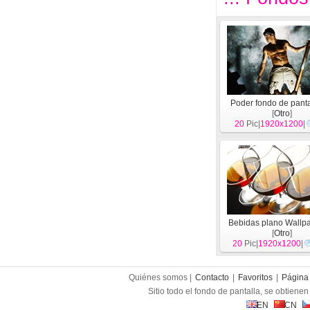
Poder fondo de panta
[
Otro
]
20
Pic|
1920x1200
|
Bebidas plano Wallpa
[
Otro
]
20
Pic|
1920x1200
|
Quiénes somos |
Contacto
|
Favoritos
|
Página 
Sitio todo el fondo de pantalla, se obtienen 
EN
CN