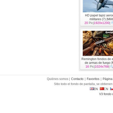
HD papel tapiz aer
militares (7)
[
Mili
20
Pic|
1920x1200
|
Remington fondos de es
de armas de fuego
[
16
Pic|
1024x768
|
Quiénes somos |
Contacto
|
Favoritos
|
Página 
Sitio todo el fondo de pantalla, se obtienen 
EN
CN
V3 fondo 