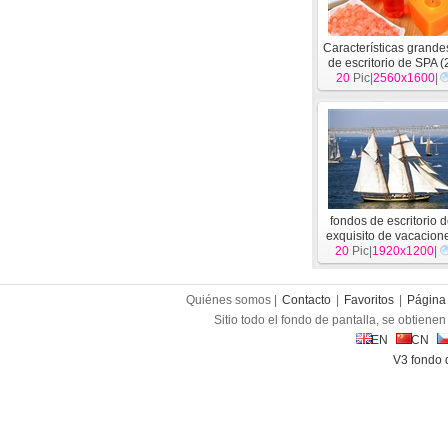
Características grande
de escritorio de SPA (
20
Pic|
2560x1600
|
fondos de escritorio d
exquisito de vacacion
20
Pic|
1920x1200
|
Quiénes somos |
Contacto
|
Favoritos
|
Página 
Sitio todo el fondo de pantalla, se obtienen 
EN
CN
V3 fondo 