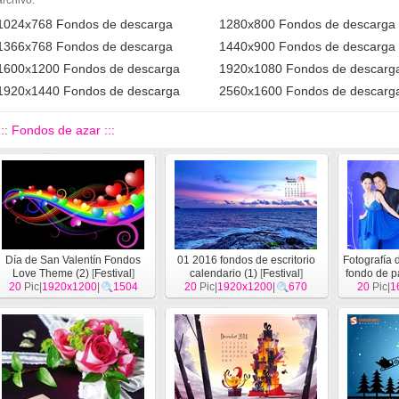
archivo.
1024x768 Fondos de descarga
1280x800 Fondos de descarga
1366x768 Fondos de descarga
1440x900 Fondos de descarga
1600x1200 Fondos de descarga
1920x1080 Fondos de descarg
1920x1440 Fondos de descarga
2560x1600 Fondos de descarg
::: Fondos de azar :::
Día de San Valentín Fondos
01 2016 fondos de escritorio
Fotografía 
Love Theme (2)
[
Festival
]
calendario (1)
[
Festival
]
fondo de pa
20
Pic|
1920x1200
|
1504
20
Pic|
1920x1200
|
670
20
Pic|
1