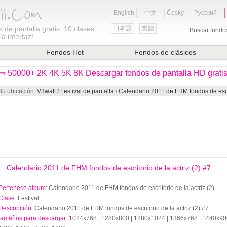
English
中文
Český
Русский
 de pantalla gratis, 10 clases
日本語
繁體
Buscar fondo
a interfaz!
Fondos Hot
Fondos de clásicos
⇒ 50000+ 2K 4K 5K 8K Descargar fondos de pantalla HD grati
Su ubicación:
V3wall
/
Festival de pantalla
/
Calendario 2011 de FHM fondos de escrit
::: Calendario 2011 de FHM fondos de escritorio de la actriz (2) #7 :::
Pertenece álbum
: Calendario 2011 de FHM fondos de escritorio de la actriz (2)
Clase
: Festival
Descripción
: Calendario 2011 de FHM fondos de escritorio de la actriz (2) #7
tamaños para descargar
: 1024x768 | 1280x800 | 1280x1024 | 1366x768 | 1440x90