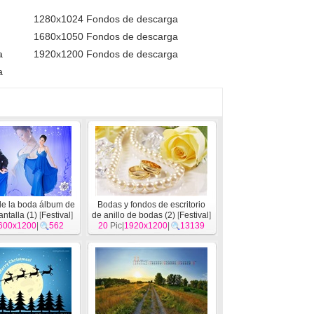
1280x1024 Fondos de descarga
1680x1050 Fondos de descarga
a
1920x1200 Fondos de descarga
a
de la boda álbum de
Bodas y fondos de escritorio
ntalla (1)
[
Festival
]
de anillo de bodas (2)
[
Festival
]
600x1200
|
562
20
Pic|
1920x1200
|
13139