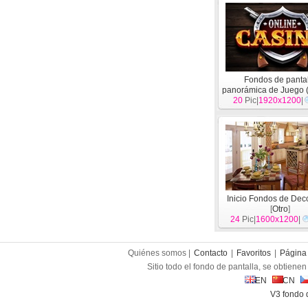
Fondos de panta
panorámica de Juego 
20
Pic|
1920x1200
|
Inicio Fondos de Dec
[
Otro
]
24
Pic|
1600x1200
|
Quiénes somos |
Contacto
|
Favoritos
|
Página 
Sitio todo el fondo de pantalla, se obtienen 
EN
CN
V3 fondo 