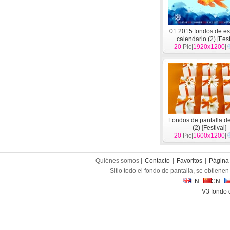
01 2015 fondos de esc
calendario (2)
[
Fest
20
Pic|
1920x1200
|
Fondos de pantalla de
(2)
[
Festival
]
20
Pic|
1600x1200
|
Quiénes somos |
Contacto
|
Favoritos
|
Página 
Sitio todo el fondo de pantalla, se obtienen 
EN
CN
V3 fondo 