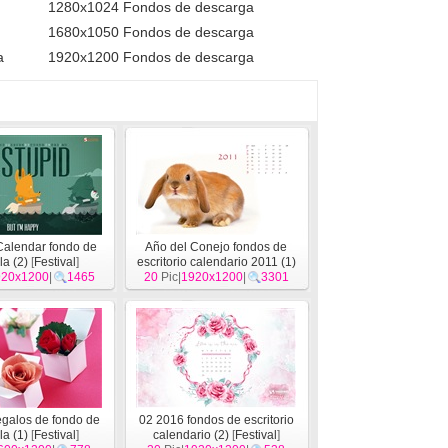
1280x1024 Fondos de descarga
1680x1050 Fondos de descarga
a
1920x1200 Fondos de descarga
Calendar fondo de
Año del Conejo fondos de
la (2)
[
Festival
]
escritorio calendario 2011 (1)
920x1200
|
1465
20
Pic|
1920x1200
[
Festival
]
|
3301
egalos de fondo de
02 2016 fondos de escritorio
la (1)
[
Festival
]
calendario (2)
[
Festival
]