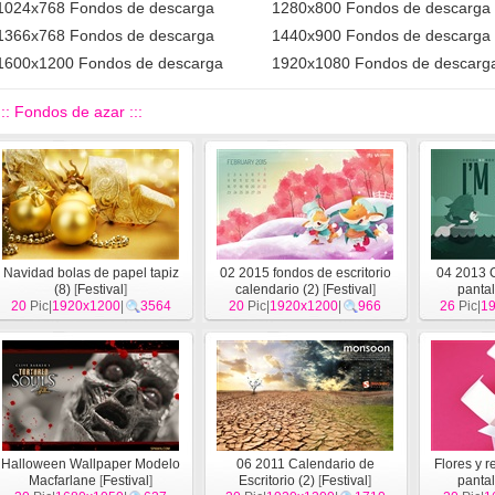
1024x768 Fondos de descarga
1280x800 Fondos de descarga
1366x768 Fondos de descarga
1440x900 Fondos de descarga
1600x1200 Fondos de descarga
1920x1080 Fondos de descarg
::: Fondos de azar :::
Navidad bolas de papel tapiz
02 2015 fondos de escritorio
04 2013 
(8)
[
Festival
]
calendario (2)
[
Festival
]
pantal
20
Pic|
1920x1200
|
3564
20
Pic|
1920x1200
|
966
26
Pic|
1
Halloween Wallpaper Modelo
06 2011 Calendario de
Flores y r
Macfarlane
[
Festival
]
Escritorio (2)
[
Festival
]
pantal