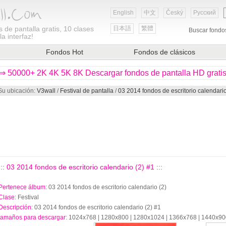
English
中文
Český
Русский
 de pantalla gratis, 10 clases
日本語
繁體
Buscar fondo
a interfaz!
Fondos Hot
Fondos de clásicos
⇒ 50000+ 2K 4K 5K 8K Descargar fondos de pantalla HD grati
Su ubicación:
V3wall
/
Festival de pantalla
/
03 2014 fondos de escritorio calendario
::: 03 2014 fondos de escritorio calendario (2) #1 :::
Pertenece álbum
: 03 2014 fondos de escritorio calendario (2)
Clase
: Festival
Descripción
: 03 2014 fondos de escritorio calendario (2) #1
tamaños para descargar
: 1024x768 | 1280x800 | 1280x1024 | 1366x768 | 1440x9