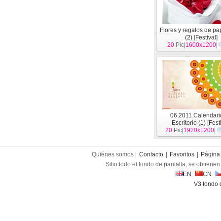
Flores y regalos de pa
(2)
[
Festival
]
20
Pic|
1600x1200
|
06 2011 Calendari
Escritorio (1)
[
Fest
20
Pic|
1920x1200
|
Quiénes somos |
Contacto
|
Favoritos
|
Página 
Sitio todo el fondo de pantalla, se obtienen 
EN
CN
V3 fondo 