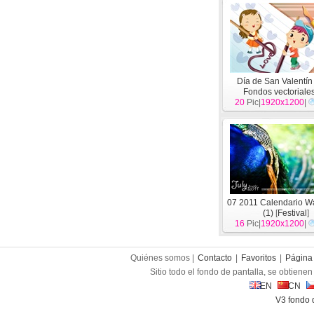
Día de San Valentí
Fondos vectoriales
20
Pic|
1920x1200
[
Festival
]
|
07 2011 Calendario W
(1)
[
Festival
]
16
Pic|
1920x1200
|
Quiénes somos |
Contacto
|
Favoritos
|
Página 
Sitio todo el fondo de pantalla, se obtienen 
EN
CN
V3 fondo 