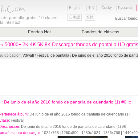
English
中文
Český
Русский
 de pantalla gratis, 10 clases
日本語
繁體
Buscar fondo
a interfaz!
Fondos Hot
Fondos de clásicos
⇒ 50000+ 2K 4K 5K 8K Descargar fondos de pantalla HD grati
Su ubicación:
V3wall
/
Festival de pantalla
/
De junio de el año 2016 fondo de panta
::: De junio de el año 2016 fondo de pantalla de calendario (1) #6 :::
Pertenece álbum
: De junio de el año 2016 fondo de pantalla de calendario (1)
Clase
: Festival
Descripción
: De junio de el año 2016 fondo de pantalla de calendario (1) #6
tamaños para descargar
: 1024x768 | 1280x800 | 1280x1024 | 1366x768 | 1440x9