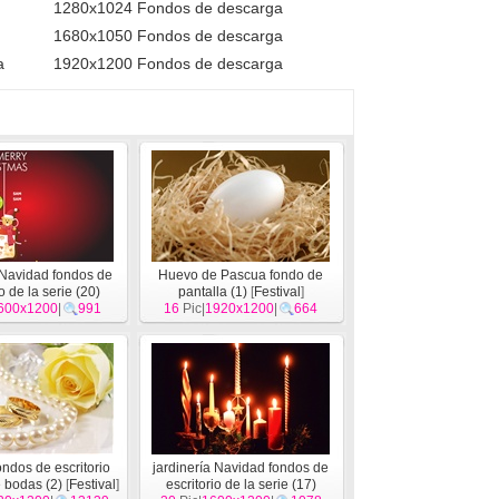
1280x1024 Fondos de descarga
1680x1050 Fondos de descarga
a
1920x1200 Fondos de descarga
 Navidad fondos de
Huevo de Pascua fondo de
o de la serie (20)
pantalla (1)
[
Festival
]
600x1200
[
Festival
]
|
991
16
Pic|
1920x1200
|
664
ndos de escritorio
jardinería Navidad fondos de
e bodas (2)
[
Festival
]
escritorio de la serie (17)