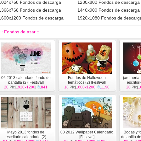
1024x768 Fondos de descarga
1280x800 Fondos de descarga
1366x768 Fondos de descarga
1440x900 Fondos de descarga
1600x1200 Fondos de descarga
1920x1080 Fondos de descarg
::: Fondos de azar :::
06 2013 calendario fondo de
Fondos de Halloween
jardinería
pantalla (2)
[
Festival
]
temáticos (2)
[
Festival
]
escritori
20
Pic|
1920x1200
|
841
18
Pic|
1600x1200
|
1190
20
Pic|
1
Mayo 2013 fondos de
03 2012 Wallpaper Calendario
Bodas y fo
escritorio calendario (2)
[
Festival
]
de anillo d