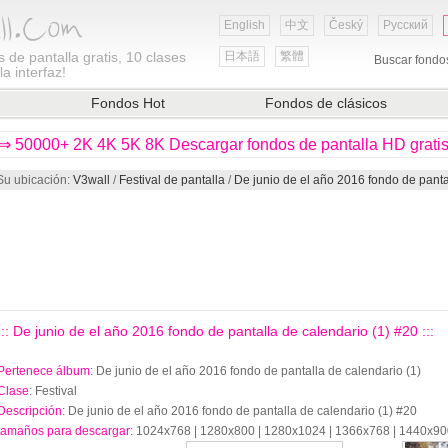
English
中文
Český
Русский
 de pantalla gratis, 10 clases
日本語
繁體
Buscar fondo
a interfaz!
Fondos Hot
Fondos de clásicos
⇒ 50000+ 2K 4K 5K 8K Descargar fondos de pantalla HD grati
Su ubicación:
V3wall
/
Festival de pantalla
/
De junio de el año 2016 fondo de panta
::: De junio de el año 2016 fondo de pantalla de calendario (1) #20 :::
Pertenece álbum
: De junio de el año 2016 fondo de pantalla de calendario (1)
Clase
: Festival
Descripción
: De junio de el año 2016 fondo de pantalla de calendario (1) #20
tamaños para descargar
: 1024x768 | 1280x800 | 1280x1024 | 1366x768 | 1440x9