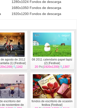
1280x1024 Fondos de descarga
1680x1050 Fondos de descarga
a
1920x1200 Fondos de descarga
 de agosto de 2012
08 2011 calendario papel tapiz
antalla (1)
[
Festival
]
(2)
[
Festival
]
920x1200
|
1162
20
Pic|
1920x1200
|
1307
e escritorio del
fondos de escritorio de ocasión
o de noviembre de
festiva
[
Festival
]