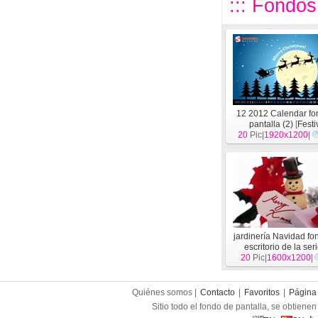
::: Fondos
12 2012 Calendar fo
pantalla (2)
[
Festi
20
Pic|
1920x1200
|
jardinería Navidad fo
escritorio de la seri
20
Pic|
1600x1200
[
Festival
]
|
Quiénes somos |
Contacto
|
Favoritos
|
Página 
Sitio todo el fondo de pantalla, se obtienen 