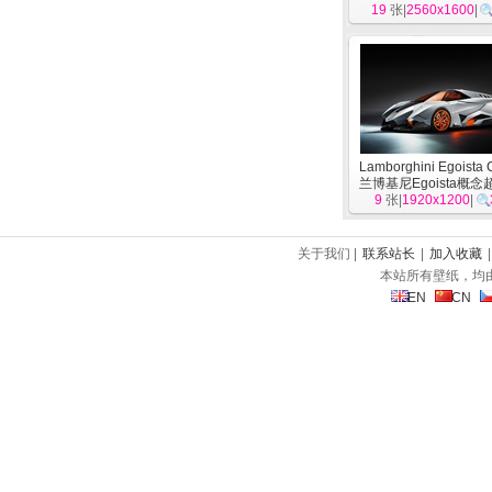
19
张|
2560x1600
清壁纸
[
汽车
|
]
Lamborghini Egoista 
兰博基尼Egoista概
9
张|
1920x1200
高清壁纸
[
汽车
|
关于我们 |
联系站长
|
加入收藏
本站所有壁纸，均
EN
CN