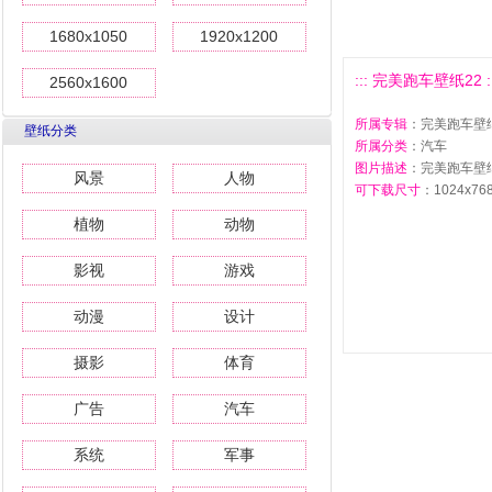
1680x1050
1920x1200
::: 完美跑车壁纸22 ::
2560x1600
所属专辑
：完美跑车壁
壁纸分类
所属分类
：汽车
图片描述
：完美跑车壁纸
风景
人物
可下载尺寸
：1024x768 
植物
动物
影视
游戏
动漫
设计
摄影
体育
广告
汽车
系统
军事