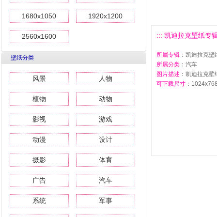
1680x1050
1920x1200
::: 凯迪拉克壁纸专辑(四
2560x1600
所属专辑
：凯迪拉克壁纸
壁纸分类
所属分类
：汽车
图片描述
：凯迪拉克壁纸
风景
人物
可下载尺寸
：1024x768 
植物
动物
影视
游戏
动漫
设计
摄影
体育
广告
汽车
系统
军事