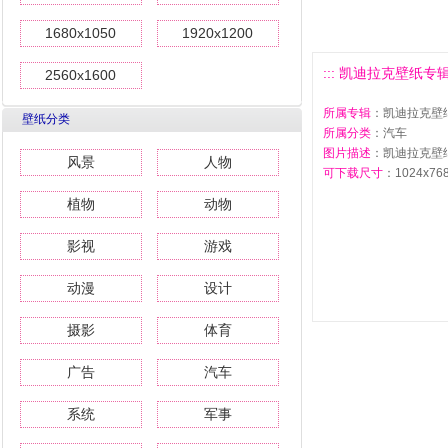
1680x1050
1920x1200
::: 凯迪拉克壁纸专辑(四
2560x1600
所属专辑
：凯迪拉克壁纸
壁纸分类
所属分类
：汽车
图片描述
：凯迪拉克壁纸
风景
人物
可下载尺寸
：1024x768 
植物
动物
影视
游戏
动漫
设计
摄影
体育
广告
汽车
系统
军事