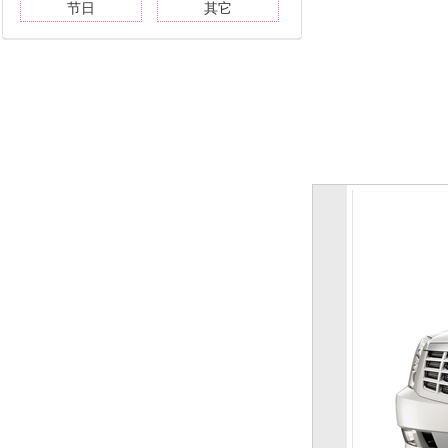
节日
其它