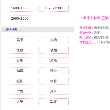
1680x1050
1920x1200
::: 概念车特辑 壁纸(14
2560x1600
所属专辑
：概念车特辑 壁
壁纸分类
所属分类
：汽车
图片描述
：概念车特辑 壁
风景
人物
可下载尺寸
：1024x768 
植物
动物
影视
游戏
动漫
设计
摄影
体育
广告
汽车
系统
军事