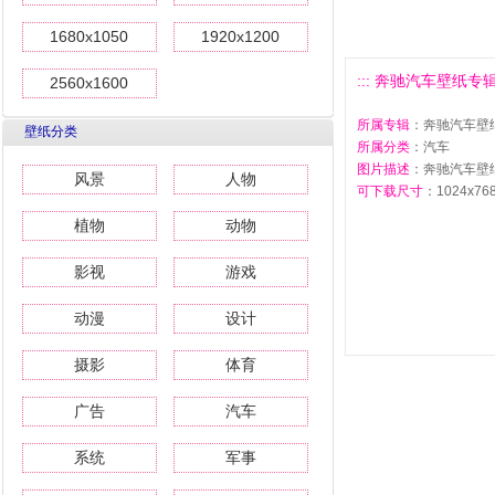
1680x1050
1920x1200
::: 奔驰汽车壁纸专辑5
2560x1600
所属专辑
：奔驰汽车壁
壁纸分类
所属分类
：汽车
图片描述
：奔驰汽车壁
风景
人物
可下载尺寸
：1024x768 
植物
动物
影视
游戏
动漫
设计
摄影
体育
广告
汽车
系统
军事