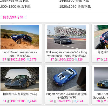
1366x768 壁纸下载
1440x900 壁纸下载
1600x1200 壁纸下载
1920x1080 壁纸下载
::: 随机壁纸专辑 :::
Land Rover Freelander 2 -
Volkswagen Phaeton W12 long
弯道摩
2011 路虎
[
汽车
]
wheelbase - 2010 大众
[
汽车
]
37
张|
1920x1200
|
2479
17
张|
1920x1200
|
826
37
张|
19
帕加尼汽车宽屏壁纸
[
汽车
]
Bugatti Veyron 布加迪威龙 壁纸
2013 As
专辑(三)
[
汽车
]
Speedste
11
张|
1920x1200
|
2446
20
张|
1920x1200
|
2141
CC100
20
张|
25