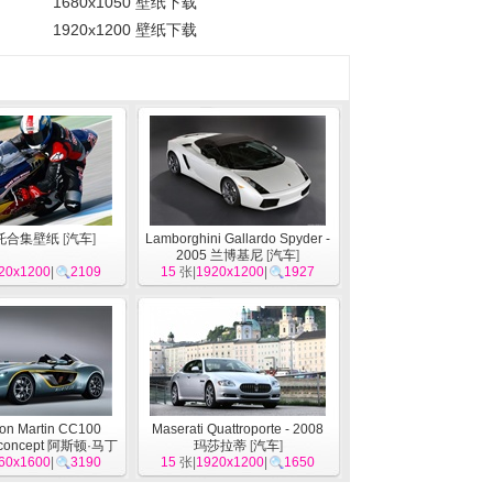
1680x1050 壁纸下载
1920x1200 壁纸下载
托合集壁纸
[
汽车
]
Lamborghini Gallardo Spyder -
2005 兰博基尼
[
汽车
]
20x1200
|
2109
15
张|
1920x1200
|
1927
ton Martin CC100
Maserati Quattroporte - 2008
r concept 阿斯顿·马丁
玛莎拉蒂
[
汽车
]
概念车 高清壁纸
60x1600
|
3190
[
汽车
]
15
张|
1920x1200
|
1650