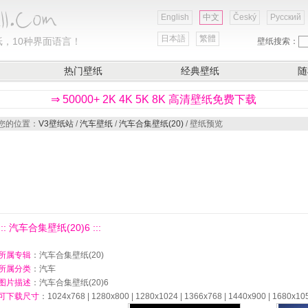
English
中文
Český
Русский
日本語
繁體
，10种界面语言！
壁纸搜索：
热门壁纸
经典壁纸
随
⇒ 50000+ 2K 4K 5K 8K 高清壁纸免费下载
您的位置：
V3壁纸站
/
汽车壁纸
/
汽车合集壁纸(20)
/ 壁纸预览
::: 汽车合集壁纸(20)6 :::
所属专辑
：汽车合集壁纸(20)
所属分类
：汽车
图片描述
：汽车合集壁纸(20)6
可下载尺寸
：1024x768 | 1280x800 | 1280x1024 | 1366x768 | 1440x900 | 1680x10