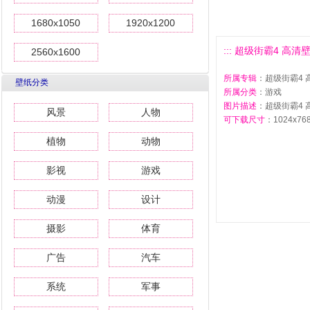
1680x1050
1920x1200
::: 超级街霸4 高清壁纸
2560x1600
所属专辑
：超级街霸4 
壁纸分类
所属分类
：游戏
图片描述
：超级街霸4 
风景
人物
可下载尺寸
：1024x768 
植物
动物
影视
游戏
动漫
设计
摄影
体育
广告
汽车
系统
军事