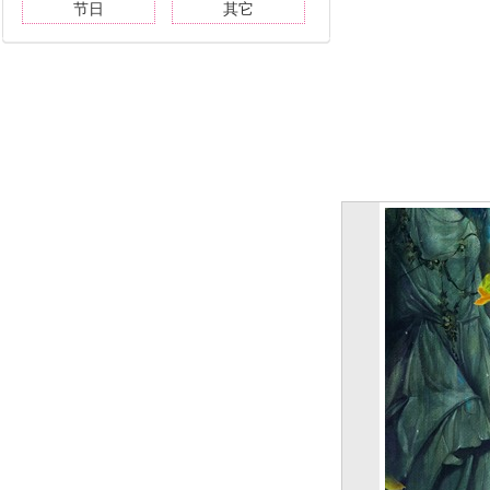
节日
其它