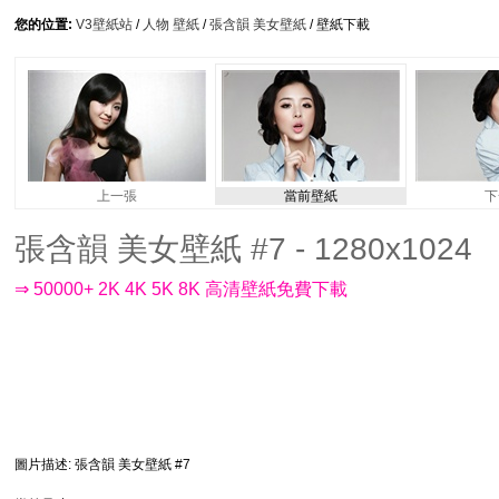
您的位置:
V3壁紙站
/
人物 壁紙
/
張含韻 美女壁紙
/ 壁紙下載
上一張
當前壁紙
下
張含韻 美女壁紙 #7 - 1280x1024
⇒ 50000+ 2K 4K 5K 8K 高清壁紙免費下載
圖片描述
: 張含韻 美女壁紙 #7