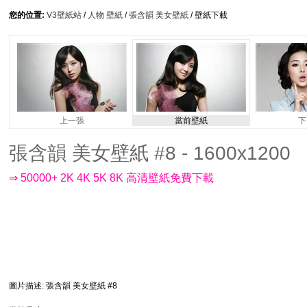
您的位置:
V3壁紙站
/
人物 壁紙
/
張含韻 美女壁紙
/ 壁紙下載
上一張
當前壁紙
下
張含韻 美女壁紙 #8 - 1600x1200
⇒ 50000+ 2K 4K 5K 8K 高清壁紙免費下載
圖片描述
: 張含韻 美女壁紙 #8