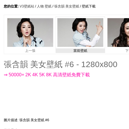
您的位置:
V3壁紙站
/
人物 壁紙
/
張含韻 美女壁紙
/ 壁紙下載
上一張
當前壁紙
下
張含韻 美女壁紙 #6 - 1280x800
⇒ 50000+ 2K 4K 5K 8K 高清壁紙免費下載
圖片描述
: 張含韻 美女壁紙 #6