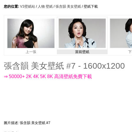
您的位置:
V3壁紙站
/
人物 壁紙
/
張含韻 美女壁紙
/ 壁紙下載
上一張
當前壁紙
下
張含韻 美女壁紙 #7 - 1600x1200
⇒ 50000+ 2K 4K 5K 8K 高清壁紙免費下載
圖片描述
: 張含韻 美女壁紙 #7