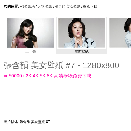
您的位置:
V3壁紙站
/
人物 壁紙
/
張含韻 美女壁紙
/ 壁紙下載
上一張
當前壁紙
下
張含韻 美女壁紙 #7 - 1280x800
⇒ 50000+ 2K 4K 5K 8K 高清壁紙免費下載
圖片描述
: 張含韻 美女壁紙 #7