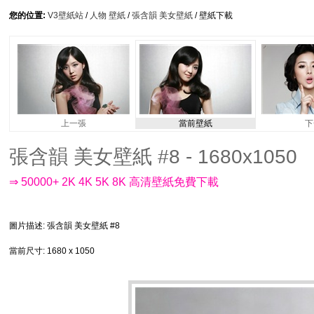
您的位置:
V3壁紙站
/
人物 壁紙
/
張含韻 美女壁紙
/ 壁紙下載
上一張
當前壁紙
下
張含韻 美女壁紙 #8 - 1680x1050
⇒ 50000+ 2K 4K 5K 8K 高清壁紙免費下載
圖片描述
: 張含韻 美女壁紙 #8
當前尺寸
: 1680 x 1050